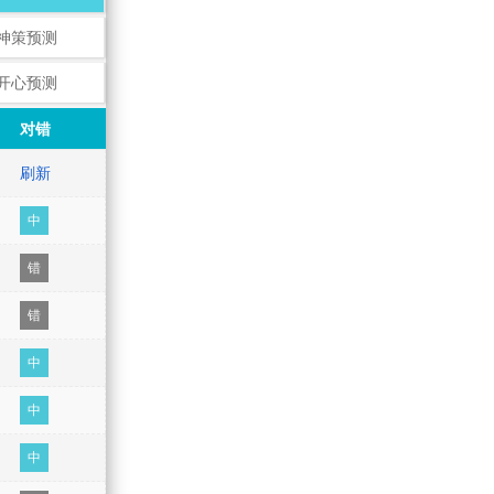
神策预测
开心预测
对错
刷新
中
错
错
中
中
中