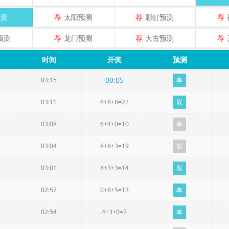
预测
荐
太阳预测
荐
彩虹预测
荐
预测
荐
龙门预测
荐
大古预测
荐
时间
开奖
预测
00
:
04
03:15
单
03:11
6+8+8=22
双
03:08
6+4+0=10
单
03:04
8+8+3=19
双
03:01
8+3+3=14
双
02:57
0+8+5=13
单
02:54
4+3+0=7
单