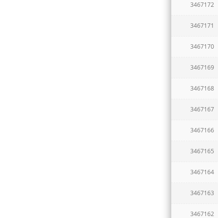
3467172
3467171
3467170
3467169
3467168
3467167
3467166
3467165
3467164
3467163
3467162