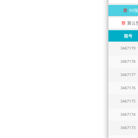
荐
99
荐
聚云
期号
3467179
3467178
3467177
3467176
3467175
3467174
3467173