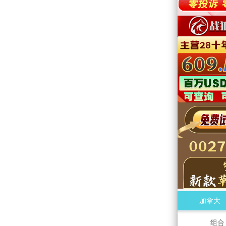
加拿大
组合