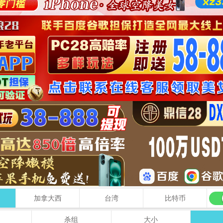
加拿大西
台湾
比特币
杀组
大小