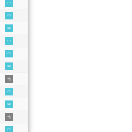
中
中
中
中
中
中
错
中
中
错
中