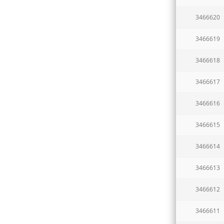
3466620
3466619
3466618
3466617
3466616
3466615
3466614
3466613
3466612
3466611