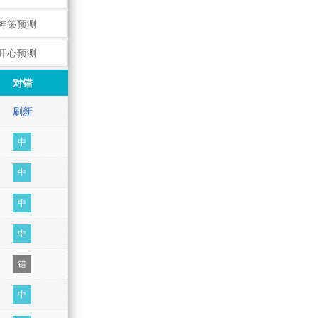
神策预测
开心预测
对错
刷新
中
中
中
中
错
中