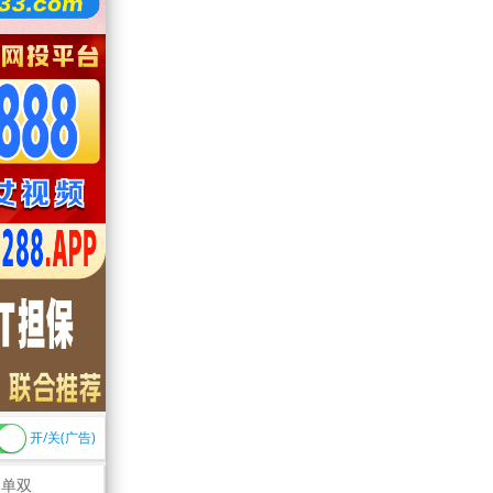
开/关(广告)
单双