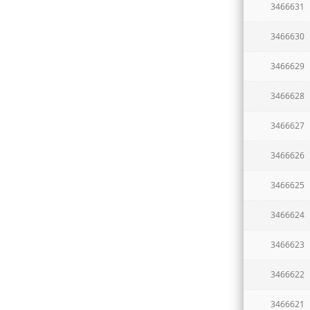
3466631
3466630
3466629
3466628
3466627
3466626
3466625
3466624
3466623
3466622
3466621