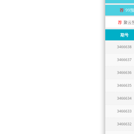
荐
99
荐
聚云
期号
3466638
3466637
3466636
3466635
3466634
3466633
3466632