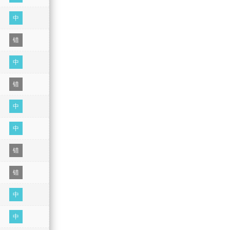
中
错
中
错
中
中
错
错
中
中