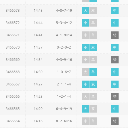
3466573
14:48
4+8+7=19
大
双
中
3466572
14:44
5+3+4=12
小
单
中
3466571
14:41
4+1+9=14
小
单
错
3466570
14:37
0+2+0=2
小
双
中
3466569
14:34
4+3+9=16
小
单
错
3466568
14:30
1+0+6=7
大
单
中
3466567
14:27
2+1+1=4
小
双
中
3466566
14:23
1+2+1=4
大
单
错
3466565
14:20
6+4+9=19
大
双
中
3466564
14:16
8+2+6=16
小
单
错